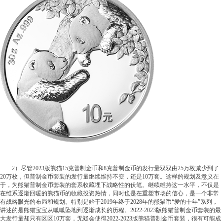
2）尽管2023版熊猫15克普制金币和8克普制金币的发行量双双由25万枚减少到了
20万枚，但普制金币套装的发行量继续维持不变，还是10万套。这样的规划及意义在
于，为熊猫普制金币套装的套系收藏埋下战略性的伏笔。继续维持这一水平，不仅是
在维系逐渐回暖的熊猫币的收藏投资热情，同时也是在重塑市场的信心，是一个非常
有战略眼光的布局和规划。特别是始于2019年终于2028年的熊猫币“爱的十年”系列，
讲述的是熊猫宝宝从呱呱坠地到逐渐成长的历程。2022-2023版熊猫普制金币套装的最
大发行量却只有区区10万套，无疑会使得2022-2023版熊猫普制金币套装，很有可能成