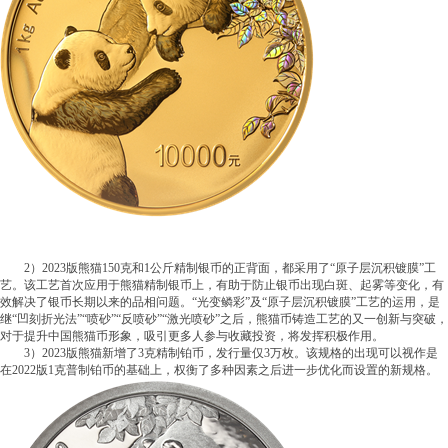
2）2023版熊猫150克和1公斤精制银币的正背面，都采用了“原子层沉积镀膜”工
艺。该工艺首次应用于熊猫精制银币上，有助于防止银币出现白斑、起雾等变化，有
效解决了银币长期以来的品相问题。“光变鳞彩”及“原子层沉积镀膜”工艺的运用，是
继“凹刻折光法”“喷砂”“反喷砂”“激光喷砂”之后，熊猫币铸造工艺的又一创新与突破，
对于提升中国熊猫币形象，吸引更多人参与收藏投资，将发挥积极作用。
3）2023版熊猫新增了3克精制铂币，发行量仅3万枚。该规格的出现可以视作是
在2022版1克普制铂币的基础上，权衡了多种因素之后进一步优化而设置的新规格。