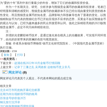
为“爱的十年”系列中发行量最少的年份，增加了它们的收藏和投资价值。
作为一个长期关注、研究、分析并参与熊猫贵金属币的收藏者和投资者，笔者已
经明显和清晰的感受到，熊猫贵金属币的收藏群体不仅已经出现由量变到质变的根本
性变化，而且熊猫贵金属币的知名度、品牌影响力和形象等也有了显著的变化，以熊
猫精制金币为代表的熊猫纪念币已开始呈现供不应求的态势，买黄金不如买熊猫金币
的观点与认知，已经为越来越多的民众所接受和认同。值此之际精彩亮相的2023版熊
猫贵金属币，必定不同凡响和精彩依旧。
注：
所谓的光变麟彩铸币技术，是通过激光束在模具上的光栅效果，可实现不同环境
下，由光的折射带来的斑斓的色彩与视觉效应。
殷敏 作者系永银钱币博物馆·钱币文化研究院院长，《中国现代贵金属币赏析》
执行主编。
浏览次数：1719
【
复制
】 【
打印
】
>>
相关资讯：
下篇文章：
赵涌在线2022年10月金银币行情回顾
上篇文章：
记录了三藩之乱 吴周政权 这枚钱币意义非凡
网友评论
(0)
网友评论只代表其个人观点，不代表本网站的观点或立场
相关文章
北京40万市民抢购开幕纪念邮票
近期为何出现邮强币弱的格局
百张连号钞价值20万
铜元发行沉浮录
2015年版熊猫银币理性回落