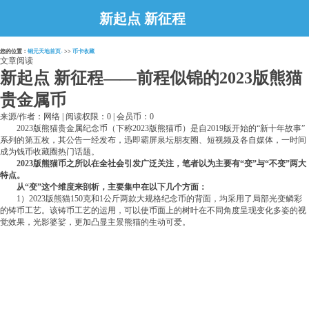
新起点 新征程
——前程似锦的
您的位置：
铜元天地首页-
>>
币卡收藏
2023版熊猫贵金属
文章阅读
新起点 新征程——前程似锦的2023版熊猫
币
贵金属币
来源/作者：网络 | 阅读权限：0 | 会员币：0
2023版熊猫贵金属纪念币（下称2023版熊猫币）是自2019版开始的“新十年故事”
系列的第五枚，其公告一经发布，迅即霸屏泉坛朋友圈、短视频及各自媒体，一时间
成为钱币收藏圈热门话题。
2023版熊猫币之所以在全社会引发广泛关注，笔者以为主要有“变”与“不变”两大
特点。
从“变”这个维度来剖析，主要集中在以下几个方面：
1）2023版熊猫150克和1公斤两款大规格纪念币的背面，均采用了局部光变鳞彩
的铸币工艺。该铸币工艺的运用，可以使币面上的树叶在不同角度呈现变化多姿的视
觉效果，光影婆娑，更加凸显主景熊猫的生动可爱。