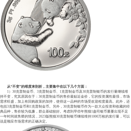
从“不变”的维度来剖析，主要集中在以下几个方面：
1）30克普制金币、3克普制金币、1克普制金币及30克普制银币的发行量继续维
持不变，究其原因在于：30克普制金币的售价最贴近金价，它的投资属性最强，市场
需求旺盛，加上有回购政策的加持，使得这一品种的市场受欢迎程度最高。此外，还
包括3克普制金币和1克普制金币。另外，30克普制银币作为一款大众投资和收藏的经
典品种，售价较为低廉，群众基础较好。考虑到早些年熊猫1盎司银币屡屡出现不足
一年时间就售罄的情况，2023版熊猫30克普制银币继续维持1000万枚的发行量，可以
说是顺应市场需求的正确决定。