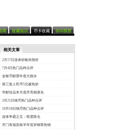
新闻
收藏知识
币卡收藏
你问我答
相关文章
2月17日连体钞板块报价
7月4日热门品种点评
金银币邮票年底大跳水
第三套人民币5元被热炒
华邮珍品本月底齐亮相港岛
3月21日钱币热门品种点评
10月18日钱币热门品种点评
连体争霸之五：暗度陈仓
开门有福首枚羊年贺岁铜章热销