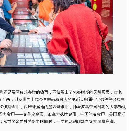
还是展区各式各样的钱币，不仅展出了先秦时期的天然贝币，古老
的秦半两，以及世界上迄今票幅面积最大的纸币大明通行宝钞等等经典中
罗伊斯金币，西班牙属地的墨西哥银币，神圣罗马帝国时期的大泰勒银
界五大金币——克鲁格金币、加拿大枫叶金币、中国熊猫金币、美国鹰洋
展示世界金币独特魅力的同时，一度将活动现场气氛推向最高潮。