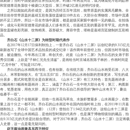
就刷新了当时中国瓷器的世界拍卖纪录。时隔17年再度问世，成为继成化斗彩鸡缸杯
和宣德青花鱼藻纹十棱菱口大盌后，第三件破2亿港元的明代珍瓷。
之所以能如此高价成交，是因为历经五百年流转，能带原盖的实属凤毛麟角。全
球目前存世带原盖的嘉靖五彩鱼藻纹盖罐仅10件左右，大部分在博物馆，市场中流通
的不足三四件。所以一旦在市场中露面，都是超级买家眼中难得一见的极品。在拍场
中，成化斗彩和宣德青花的瓷器人们多有所见，但嘉靖五彩的重器非常罕见。此件鱼
藻纹盖罐色彩亮丽、纹饰精美、器形硕大、雍容华贵，堪称是嘉靖宫廷烧制的五彩精
品。
齐白石《山水十二屏》为转型时期代表作
在2017年12月17日保利秋拍上，一套齐白石《山水十二屏》以创纪录的9.315亿元
刷新改写了全球中国艺术品拍卖的成交纪录！该作两年前曾经上拍，但因当时市场低
迷，被迫撤拍。今年再出江湖，终创天价。此套《山水十二屏》为齐白石的女弟子郭
秀仪旧藏，上款是“子林仁兄先生清鉴”，是画给当时京城名医陈子林的，作画时间是
“乙丑中秋”，可知是1925年。
齐白石的山水画既有传统，也有创新。在传统方面，齐白石山水画受石涛、八大
山人、米芾影响较大。在“五出五归”后，齐白石的山水画创新的意味更浓，写生的成
分居多，图式和笔墨完全是自家画法。《山水十二屏》有三大特色：首先题画诗多，
12幅画有11幅画有题画诗；其二，涵盖了齐白石一生中绝大部分名号；第三，构图新
奇，笔墨老辣，用色大胆，真正达到了齐白石自己所倡导的“胸中山水奇天下，删去
临摹手一双”。
齐白石是个全能画家，但他一生画花鸟草虫、水族虾蟹最多，山水画最少，在数
量上连十分之一都不到。齐白石的山水画近年在国内拍场时有上拍，在2011年11月嘉
德秋拍上，齐白石《山水册》（12开）曾拍出了1.94亿元的天价。这组山水十二屏是
齐白石一生的山水画精品，是他转型时期的代表作，也是属于博物馆级别的藏品，拍
出9.315亿元的天价是比较合理的。对于2017年来讲，齐白石《山水十二屏》注定将载
入史册，这一点是毫无疑问的。
赵无极油画兼具东西方特征