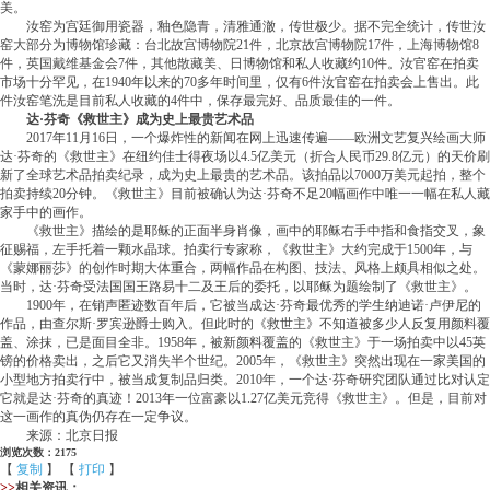
美。
汝窑为宫廷御用瓷器，釉色隐青，清雅通澈，传世极少。据不完全统计，传世汝
窑大部分为博物馆珍藏：台北故宫博物院21件，北京故宫博物院17件，上海博物馆8
件，英国戴维基金会7件，其他散藏美、日博物馆和私人收藏约10件。汝官窑在拍卖
市场十分罕见，在1940年以来的70多年时间里，仅有6件汝官窑在拍卖会上售出。此
件汝窑笔洗是目前私人收藏的4件中，保存最完好、品质最佳的一件。
达·芬奇《救世主》成为史上最贵艺术品
2017年11月16日，一个爆炸性的新闻在网上迅速传遍——欧洲文艺复兴绘画大师
达·芬奇的《救世主》在纽约佳士得夜场以4.5亿美元（折合人民币29.8亿元）的天价刷
新了全球艺术品拍卖纪录，成为史上最贵的艺术品。该拍品以7000万美元起拍，整个
拍卖持续20分钟。《救世主》目前被确认为达·芬奇不足20幅画作中唯一一幅在私人藏
家手中的画作。
《救世主》描绘的是耶稣的正面半身肖像，画中的耶稣右手中指和食指交叉，象
征赐福，左手托着一颗水晶球。拍卖行专家称，《救世主》大约完成于1500年，与
《蒙娜丽莎》的创作时期大体重合，两幅作品在构图、技法、风格上颇具相似之处。
当时，达·芬奇受法国国王路易十二及王后的委托，以耶稣为题绘制了《救世主》。
1900年，在销声匿迹数百年后，它被当成达·芬奇最优秀的学生纳迪诺·卢伊尼的
作品，由查尔斯·罗宾逊爵士购入。但此时的《救世主》不知道被多少人反复用颜料覆
盖、涂抹，已是面目全非。1958年，被新颜料覆盖的《救世主》于一场拍卖中以45英
镑的价格卖出，之后它又消失半个世纪。2005年，《救世主》突然出现在一家美国的
小型地方拍卖行中，被当成复制品归类。2010年，一个达·芬奇研究团队通过比对认定
它就是达·芬奇的真迹！2013年一位富豪以1.27亿美元竞得《救世主》。但是，目前对
这一画作的真伪仍存在一定争议。
来源：北京日报
浏览次数：2175
【
复制
】 【
打印
】
>>
相关资讯：