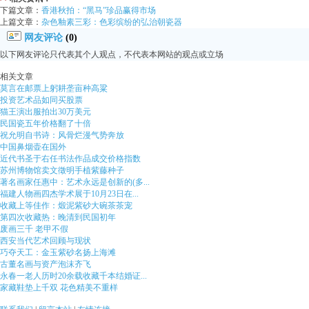
下篇文章：
香港秋拍：“黑马”珍品赢得市场
上篇文章：
杂色釉素三彩：色彩缤纷的弘治朝瓷器
网友评论
(0)
以下网友评论只代表其个人观点，不代表本网站的观点或立场
相关文章
莫言在邮票上躬耕垄亩种高粱
投资艺术品如同买股票
猫王演出服拍出30万美元
民国瓷五年价格翻了十倍
祝允明自书诗：风骨烂漫气势奔放
中国鼻烟壶在国外
近代书圣于右任书法作品成交价格指数
苏州博物馆卖文徵明手植紫藤种子
著名画家任惠中：艺术永远是创新的(多...
福建人物画四杰学术展于10月23日在...
收藏上等佳作：煅泥紫砂大碗茶茶宠
第四次收藏热：晚清到民国初年
废画三千 老甲不假
西安当代艺术回顾与现状
巧夺天工：金玉紫砂名扬上海滩
古董名画与资产泡沫齐飞
永春一老人历时20余载收藏千本结婚证...
家藏鞋垫上千双 花色精美不重样