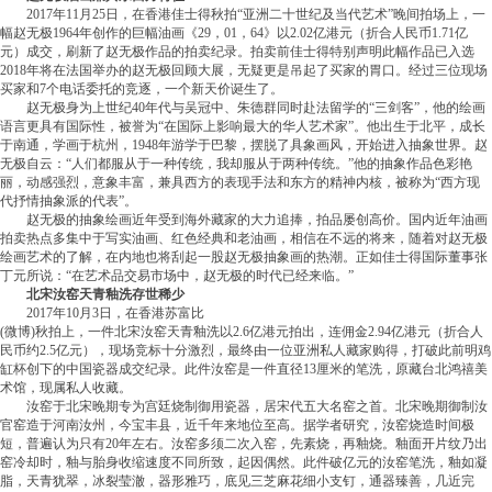
2017年11月25日，在香港佳士得秋拍“亚洲二十世纪及当代艺术”晚间拍场上，一
幅赵无极1964年创作的巨幅油画《29，01，64》以2.02亿港元（折合人民币1.71亿
元）成交，刷新了赵无极作品的拍卖纪录。拍卖前佳士得特别声明此幅作品已入选
2018年将在法国举办的赵无极回顾大展，无疑更是吊起了买家的胃口。经过三位现场
买家和7个电话委托的竞逐，一个新天价诞生了。
赵无极身为上世纪40年代与吴冠中、朱德群同时赴法留学的“三剑客”，他的绘画
语言更具有国际性，被誉为“在国际上影响最大的华人艺术家”。他出生于北平，成长
于南通，学画于杭州，1948年游学于巴黎，摆脱了具象画风，开始进入抽象世界。赵
无极自云：“人们都服从于一种传统，我却服从于两种传统。”他的抽象作品色彩艳
丽，动感强烈，意象丰富，兼具西方的表现手法和东方的精神内核，被称为“西方现
代抒情抽象派的代表”。
赵无极的抽象绘画近年受到海外藏家的大力追捧，拍品屡创高价。国内近年油画
拍卖热点多集中于写实油画、红色经典和老油画，相信在不远的将来，随着对赵无极
绘画艺术的了解，在内地也将刮起一股赵无极抽象画的热潮。正如佳士得国际董事张
丁元所说：“在艺术品交易市场中，赵无极的时代已经来临。”
北宋汝窑天青釉洗存世稀少
2017年10月3日，在香港苏富比
(微博)秋拍上，一件北宋汝窑天青釉洗以2.6亿港元拍出，连佣金2.94亿港元（折合人
民币约2.5亿元），现场竞标十分激烈，最终由一位亚洲私人藏家购得，打破此前明鸡
缸杯创下的中国瓷器成交纪录。此件汝窑是一件直径13厘米的笔洗，原藏台北鸿禧美
术馆，现属私人收藏。
汝窑于北宋晚期专为宫廷烧制御用瓷器，居宋代五大名窑之首。北宋晚期御制汝
官窑造于河南汝州，今宝丰县，近千年来地位至高。据学者研究，汝窑烧造时间极
短，普遍认为只有20年左右。汝窑多须二次入窑，先素烧，再釉烧。釉面开片纹乃出
窑冷却时，釉与胎身收缩速度不同所致，起因偶然。此件破亿元的汝窑笔洗，釉如凝
脂，天青犹翠，冰裂莹澈，器形雅巧，底见三芝麻花细小支钉，通器臻善，几近完