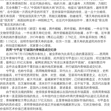
潘天寿擅画巨制，在近代独步画坛。他的大画，越大越奇，大而阳刚，力能扛
鼎，完全推翻了一些人“中国画不能画大画”的言论。他提出“越有民族性，越有世界
性”，在中国画一片西化声音的环境下，坚持保留中国画的传统，这一点十分难得。
潘天寿强调：“用笔须强其骨力气势，而能沉着酣畅，劲健雄浑。”潘天寿的绘画审美
是“强其骨”，画面始终追求一种阳刚之气。在近代中国画创作中，潘天寿是“骨法用
笔”最忠实的执行者。
目前潘天寿存世《耕罢》有4幅，两件横幅，两件竖幅。两件横幅，一件在宁海
文物管理委员会，一件在潘天寿纪念馆。两件竖幅都是民间收藏，水平一般。近年潘
天寿的画作屡创高价，2015年春拍《鹰石山花图》2.79亿元，同年嘉禾秋拍《鹰石
图》1.15亿元，说明市场对潘天寿的追捧。但另一方面，潘天寿的真迹民间存世不
多，特别是巨幅画作，买家要小心谨慎。
西周“兮甲盘”打破国内青铜器成交纪录
在2017年7月15日晚西泠春拍上，被业界称为比肩毛公鼎的重器国宝——西周商
王五年青铜兮甲盘，在消失多年后露面。此件国宝兮甲盘以1.2亿元起拍，经过激烈角
逐，最终以1.85亿元落锤，被网友调侃为“有史以来最贵的平底锅”。在辗转数百年
后，这件吉金重器终于重归故土被内地买家收藏，并打破国内青铜器成交纪录。
兮甲盘，也称兮田盘，西周晚期青铜器，宋代出土，其内底133字的铭文，史料
价值极高，对于研究西周官制、战争、封赏、税赋、贸易等均有重要意义。在元代，
兮甲盘曾流落民间，被大书法家、鉴藏家鲜于枢发现时，已经被折断盘足，作为烙饼
的炊具使用。后又辗转收藏，清末归于大收藏家陈介祺，后不知下落。其历代出版著
录颇丰，多达百余种，是国内上拍铭文最多、著述最多、级别最高的青铜器。
由于相关法规的限制，使得很多青铜器难以在国内拍卖市场露面，但商周青铜器
多年来一直是国际拍场的焦点，今年纽约佳士得的4件商代青铜器均以超亿元高价成
交，青铜饕餮纹方尊以高达2.57亿元拍出，足显青铜器在国际市场的地位。兮甲盘在
国内的高价成交，表明青铜器的价值正开始被内地藏家所认知，它的文物价值、历史
价值和艺术价值已逐渐得到体现。