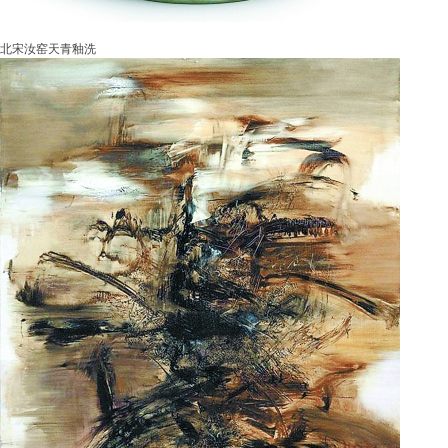
北宋汝窑天青釉洗