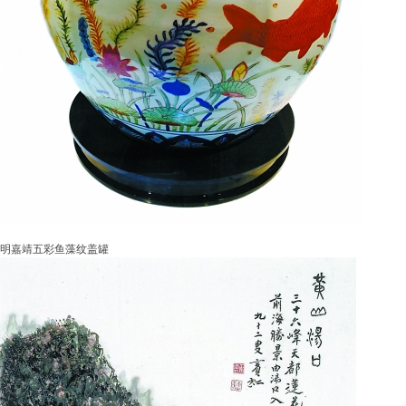
明嘉靖五彩鱼藻纹盖罐