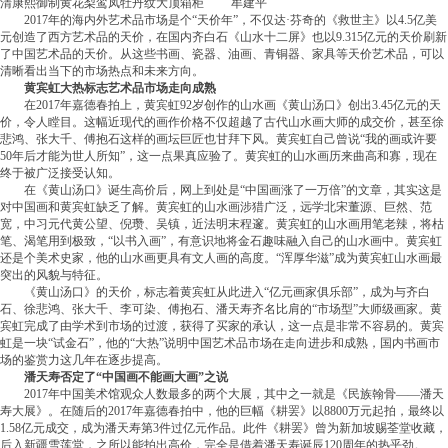
清康熙御制黄花梨鸾凤牡丹纹大顶箱柜 牟建平
2017年的海内外艺术品市场是个“天价年”，不仅达·芬奇的《救世主》以4.5亿美
元创造了西方艺术品的天价，在国内齐白石《山水十二屏》也以9.315亿元的天价刷新
了中国艺术品的天价。从这些书画、瓷器、油画、青铜器、家具等天价艺术品，可以
清晰看出当下的市场热点和未来方向。
黄宾虹大热标志艺术品市场走向成熟
在2017年嘉德春拍上，黄宾虹92岁创作的山水画《黄山汤口》创出3.45亿元的天
价，令人瞠目。这幅近现代的画作价格不仅超越了古代山水画大师的成交价，甚至徐
悲鸿、张大千、傅抱石这样的画坛巨匠也甘拜下风。黄宾虹自己曾说“我的画或许要
50年后才能为世人所知”，这一点果真应验了。黄宾虹的山水画历来曲高和寡，现在
终于被广泛接受认知。
在《黄山汤口》诞生高价后，网上到处是“中国画涨了一万倍”的文章，其实这是
对中国画和黄宾虹缺乏了解。黄宾虹的山水画涉猎广泛，远学北宋董源、巨然、范
宽，中习元代黄公望、倪瓒、吴镇，近法明末程邃。黄宾虹的山水画用笔老辣，将枯
笔、渴笔用到极致，“以书入画”，有意识地将金石趣味融入自己的山水画中。黄宾虹
还是个美术史家，他的山水画更具有文人画的高度。“浑厚华滋”成为黄宾虹山水画最
突出的风貌与特征。
《黄山汤口》的天价，标志着黄宾虹从此进入“亿元画家俱乐部”，成为与齐白
石、徐悲鸿、张大千、李可染、傅抱石、潘天寿齐名比肩的“市场型”大师级画家。黄
宾虹完成了由学术到市场的过渡，获得了买家的承认，这一点是非常不容易的。黄宾
虹是一块“试金石”，他的“大热”说明中国艺术品市场在走向进步和成熟，国内书画市
场的鉴赏力这几年在逐步提高。
潘天寿否定了“中国画不能画大画”之说
2017年中国美术馆观众人数最多的两个大展，其中之一就是《民族翰骨——潘天
寿大展》。在随后的2017年嘉德春拍中，他的巨幅《耕罢》以8800万元起拍，最终以
1.58亿元成交，成为潘天寿第3件过亿元作品。此件《耕罢》曾为新加坡赐荃堂收藏，
后入新疆雪莲堂，之所以能拍出高价，完全是借着潘天寿诞辰120周年的热乎劲。