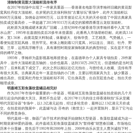
清御制黄花梨大顶箱柜流传有序
在2017年拍场中出现了一件家具重器——香港著名电影导演李翰祥旧藏的黄花梨
鸾凤牡丹纹大顶箱柜。在岁尾的北京保利秋拍“古董珍玩”夜场中，此件大顶箱柜以
8600万元落槌，加佣金达9890万元，以非常接近亿元大关的天价创造了中国古典家具
拍卖成交最高价，一举超越了2013年9315万元成交的紫檀西番莲云龙纹顶箱柜。
此柜原为龙顺成硬木家具厂旧藏，上世纪90年代被香港导演李翰祥看中入其“清
水山房”，1995年在嘉德拍卖后20多年未曾露面，此番再入市场堪称巨献。此柜高3.14
米，宽1.56米，由黄花梨大料制成，体量硕大、纹饰华贵、工艺精美、气势撼人，一
看便知是宫廷风格，世所罕见。柜体上雕刻着12只鸾凤，衬以连云、湖石、牡丹、野
菊、兰草，运用高浮雕手法，具有康熙时期皇家御制家具的典型特征，实在是不可多
得的稀罕之物。
1995年，李翰祥为盖影视基地筹措资金，在嘉德举办个人家具专场拍卖，28件家
具中，这件大顶箱柜是压轴的，估价也最高，达到150万-200万元，但遗憾的是当时流
拍了，后来私底下成交了。此次之所以能以近亿元拍出，与曾经名人收藏、流传有序
有很大关系。古典家具近年一直是拍场的小门类，主要以明清家具为主，缺少重器，
难出高价。但鸾凤牡丹纹大顶箱柜却不同，它出身高贵，出自宫廷造办处，拍出天价
顺理成章。
明嘉靖五彩鱼藻纹盖罐品相完好
作为2017年市场中最重要的一件瓷器，明嘉靖五彩鱼藻纹盖罐在拍卖前的几个月
就引起业内的极大关注。果然不负众望，在2017年11月的佳士得香港秋拍“乐从堂藏
明代宫廷珍器”专场中，以1.2亿港元起拍，经过多轮竞价，最终以2.13亿港元天价成
交。在拍卖前的预展中，此盖罐与达·芬奇的《救世主》一起并置陈列，显示了它与众
不同的尊贵身份。
明代嘉靖一朝，御器厂由于技术的突破开始烧制大型瓷器，鱼藻纹盖罐成为这一
时期皇家钟爱的器物。此件嘉靖五彩鱼藻纹盖罐原为“暂得楼”胡慧春旧藏，市场地位
历来十分显赫，曾先后于1992年和2000年上拍，2000年由乐从堂主人曹兴诚拍下时，