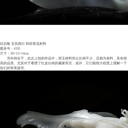
邱启敬 玄奘西行 和田青花籽料
图录号：4191
尺寸：30×13×14cm
另外则在于，此次上拍的作品中，碧玉材料所占比例不少，且都为老料，具有很
高的品质。尤其对于看惯了红皮白肉的藏家而言，或许，它们能很大程度上缓解一下
你们的审美疲劳。