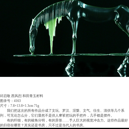
邱启敬 西风烈 和田青玉籽料
图录号：4163
尺寸：7.8×13.8×1.3cm 71g
我们把这次的所有作品分成了文玩、罗汉、涅槃、文气、往生、清供等几个系
列，可无论怎么分，它们显然不是供人摩挲把玩的手把件，几乎都是摆件。
有的纤细，有的棱角分明，有的异形……予人巨大的视觉冲击力。这些作品最好
的归宿在哪里？其实还是书房，只不过是当代人的书房。