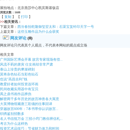
展拍地点：北京燕莎中心凯宾斯基饭店
浏览次数：1608
【
复制
】 【
打印
】
>>
相关资讯：
下篇文章：
西泠春拍乾隆御玺翌太和：石渠宝笈钤印天字一号
上篇文章：
这些玉雕作品为什么会获奖
网友评论
(0)
网友评论只代表其个人观点，不代表本网站的观点或立场
相关文章
广州国际艺博会开幕 故宫专家现场有偿...
风流不羁的唐寅 仕女画却非常严肃
泰山上珍贵的摩崖碑刻
莫将杂色钻石当彩色钻石
也说“高昌吉利”钱
教爱好者如何投资连环画
民间收藏实用器中有宝贝
禹之鼎书画作品辨伪
解密两千多年历史的故宫神兽各大寓意
大英博物馆藏唐三彩俑的往事回译
穿越故宫600年：7本书带你认识故宫...
织绣鉴别招数多
名人书信抵万金 三招小窍门教你辨信札...
考古为什么这样热
投资艺术品技巧：节省财力体力和时间