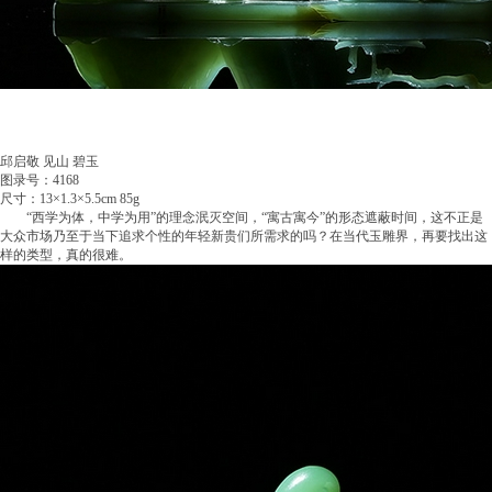
邱启敬 见山 碧玉
图录号：4168
尺寸：13×1.3×5.5cm 85g
“西学为体，中学为用”的理念泯灭空间，“寓古寓今”的形态遮蔽时间，这不正是
大众市场乃至于当下追求个性的年轻新贵们所需求的吗？在当代玉雕界，再要找出这
样的类型，真的很难。