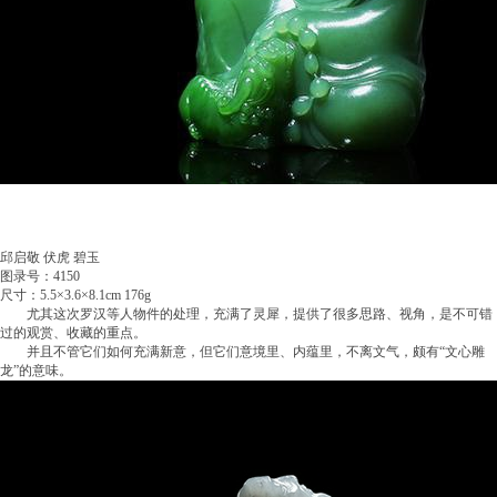
邱启敬 伏虎 碧玉
图录号：4150
尺寸：5.5×3.6×8.1cm 176g
尤其这次罗汉等人物件的处理，充满了灵犀，提供了很多思路、视角，是不可错
过的观赏、收藏的重点。
并且不管它们如何充满新意，但它们意境里、内蕴里，不离文气，颇有“文心雕
龙”的意味。