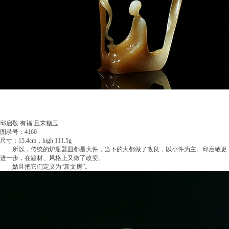
邱启敬 有福 且末糖玉
图录号：4160
尺寸：15.4cm，high 111.5g
所以，传统的炉瓶器皿都是大件，当下的大都做了改良，以小件为主。邱启敬更
进一步，在题材、风格上又做了改变。
姑且把它们定义为“新文房”。