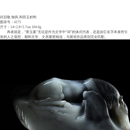
邱启敬 御风 和田玉籽料
图录号：4175
尺寸：14×2.8×5.7cm 104.6g
再者就是，“青玉案”无论是作为文学中“词”的体式代表，还是由它名字本身所引
发的人之遐想，都和文学、文房紧密相连，与展览作品类别完全匹配。