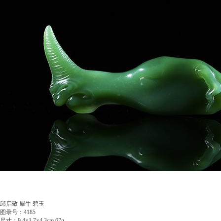
邱启敬 犀牛 碧玉
图录号：4185
尺寸：9.4×1.7×4.3cm 67g