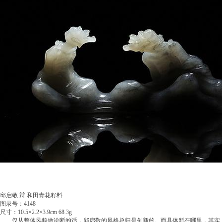
邱启敬 辩 和田青花籽料
图录号：4148
尺寸：10.5×2.2×3.9cm 68.3g
仅从整体风貌做论断的话，邱启敬的风格总归是创新的。而具体新在哪里，其实