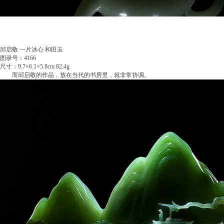
邱启敬 一片冰心 和田玉
图录号：4166
尺寸：9.7×6.1×5.8cm 82.4g
而邱启敬的作品，放在当代的书房里，就非常协调。