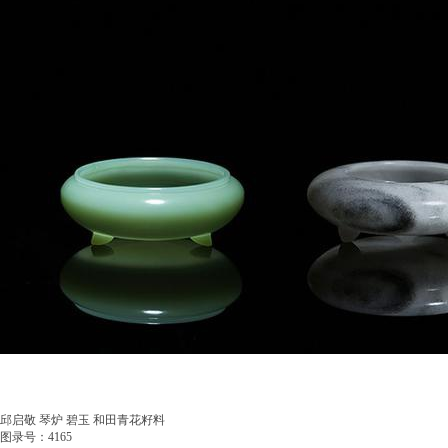
邱启敬 琴炉 碧玉 和田青花籽料
图录号：4165