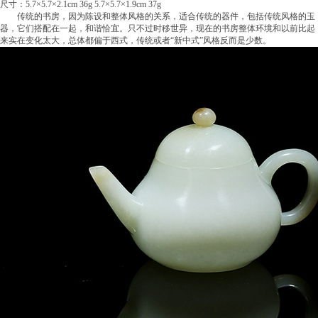
尺寸：5.7×5.7×2.1cm 36g 5.7×5.7×1.9cm 37g
传统的书房，因为陈设和整体风格的关系，适合传统的器件，包括传统风格的玉
器，它们搭配在一起，和谐恰宜。只不过时移世异，现在的书房整体环境和以前比起
来实在变化太大，总体都偏于西式，传统或者“新中式”风格反而是少数。