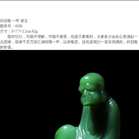
邱启敬 一甲 碧玉
图录号：4186
尺寸：3×7.7×2.2cm 62g
面对它们，可能不理解，可能不接受，但是只要看到，大家多少会在心里涌起一
点思绪，或者千言万语汇成哇哦一声，以表敬意。这也是我们一直在强调的，邱启敬
的价值。