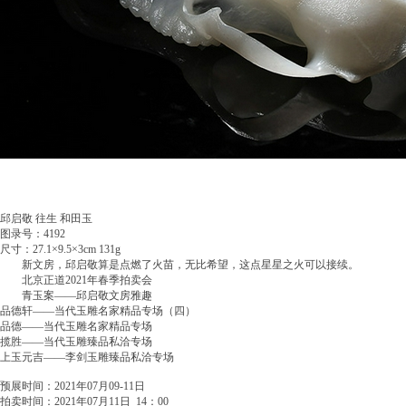
邱启敬 往生 和田玉
图录号：4192
尺寸：27.1×9.5×3cm 131g
新文房，邱启敬算是点燃了火苗，无比希望，这点星星之火可以接续。
北京正道2021年春季拍卖会
青玉案——邱启敬文房雅趣
品德轩——当代玉雕名家精品专场（四）
品德——当代玉雕名家精品专场
揽胜——当代玉雕臻品私洽专场
上玉元吉——李剑玉雕臻品私洽专场
预展时间：2021年07月09-11日
拍卖时间：2021年07月11日 14：00