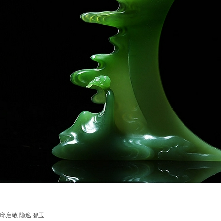
邱启敬 隐逸 碧玉